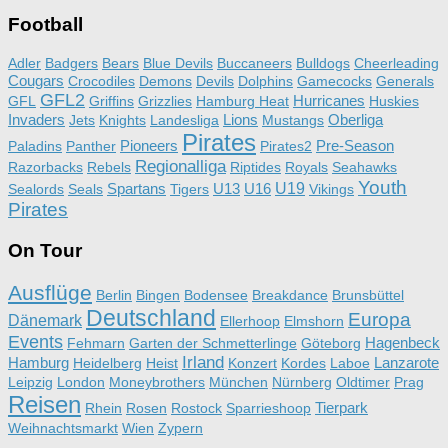
Football
Adler
Badgers
Bears
Blue Devils
Buccaneers
Bulldogs
Cheerleading
Cougars
Crocodiles
Demons
Devils
Dolphins
Gamecocks
Generals
GFL2
Hurricanes
GFL
Griffins
Grizzlies
Hamburg Heat
Huskies
Invaders
Lions
Oberliga
Jets
Knights
Landesliga
Mustangs
Pirates
Pioneers
Pre-Season
Paladins
Panther
Pirates2
Regionalliga
Razorbacks
Rebels
Riptides
Royals
Seahawks
Youth
Spartans
U13
U16
U19
Sealords
Seals
Tigers
Vikings
Pirates
On Tour
Ausflüge
Berlin
Bingen
Bodensee
Breakdance
Brunsbüttel
Deutschland
Europa
Dänemark
Ellerhoop
Elmshorn
Events
Hagenbeck
Fehmarn
Garten der Schmetterlinge
Göteborg
Irland
Hamburg
Lanzarote
Heidelberg
Heist
Konzert
Kordes
Laboe
Leipzig
London
Moneybrothers
München
Nürnberg
Oldtimer
Prag
Reisen
Tierpark
Rhein
Rosen
Rostock
Sparrieshoop
Weihnachtsmarkt
Wien
Zypern