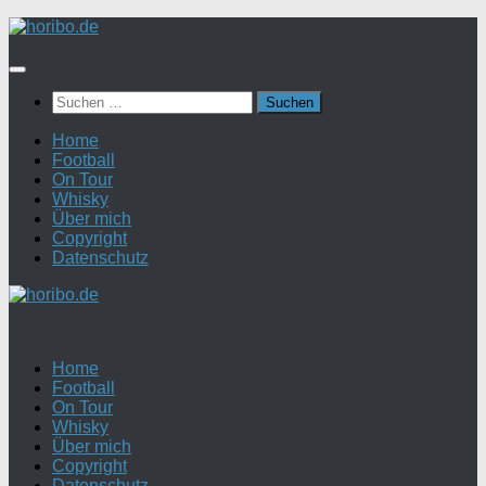
Zum
Inhalt
springen
Suchen
nach:
Home
Football
On Tour
Whisky
Über mich
Copyright
Datenschutz
Home
Football
On Tour
Whisky
Über mich
Copyright
Datenschutz