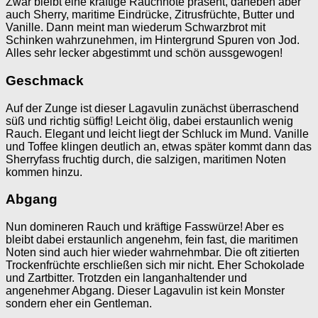
Zwar bleibt eine kräftige Rauchnote präsent, daneben aber
auch Sherry, maritime Eindrücke, Zitrusfrüchte, Butter und
Vanille. Dann meint man wiederum Schwarzbrot mit
Schinken wahrzunehmen, im Hintergrund Spuren von Jod.
Alles sehr lecker abgestimmt und schön aussgewogen!
Geschmack
Auf der Zunge ist dieser Lagavulin zunächst überraschend
süß und richtig süffig! Leicht ölig, dabei erstaunlich wenig
Rauch. Elegant und leicht liegt der Schluck im Mund. Vanille
und Toffee klingen deutlich an, etwas später kommt dann das
Sherryfass fruchtig durch, die salzigen, maritimen Noten
kommen hinzu.
Abgang
Nun domineren Rauch und kräftige Fasswürze! Aber es
bleibt dabei erstaunlich angenehm, fein fast, die maritimen
Noten sind auch hier wieder wahrnehmbar. Die oft zitierten
Trockenfrüchte erschließen sich mir nicht. Eher Schokolade
und Zartbitter. Trotzden ein langanhaltender und
angenehmer Abgang. Dieser Lagavulin ist kein Monster
sondern eher ein Gentleman.