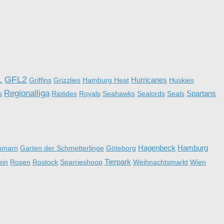
GFL2
Hurricanes
L
Griffins
Grizzlies
Hamburg Heat
Huskies
Regionalliga
Spartans
s
Riptides
Royals
Seahawks
Sealords
Seals
Hagenbeck
Hamburg
hmarn
Garten der Schmetterlinge
Göteborg
Tierpark
ein
Rosen
Rostock
Sparrieshoop
Weihnachtsmarkt
Wien