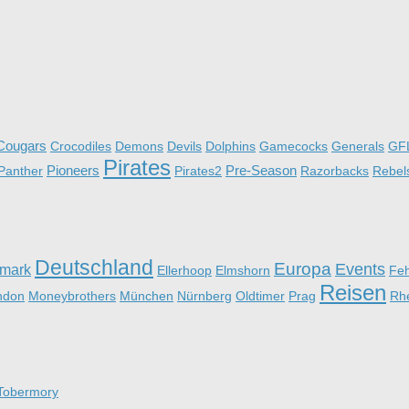
Cougars
Crocodiles
Demons
Devils
Dolphins
Gamecocks
Generals
GF
Pirates
Pioneers
Pre-Season
Panther
Pirates2
Razorbacks
Rebel
Deutschland
Europa
Events
mark
Ellerhoop
Elmshorn
Fe
Reisen
ndon
Moneybrothers
München
Nürnberg
Oldtimer
Prag
Rh
Tobermory