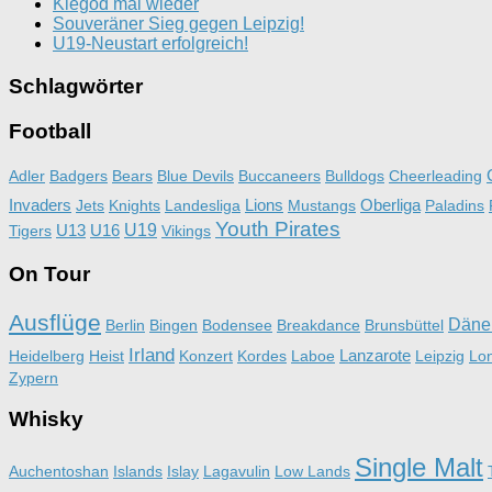
Klegod mal wieder
Souveräner Sieg gegen Leipzig!
U19-Neustart erfolgreich!
Schlagwörter
Football
Adler
Badgers
Bears
Blue Devils
Buccaneers
Bulldogs
Cheerleading
Invaders
Lions
Oberliga
Jets
Knights
Landesliga
Mustangs
Paladins
Youth Pirates
U13
U16
U19
Tigers
Vikings
On Tour
Ausflüge
Däne
Berlin
Bingen
Bodensee
Breakdance
Brunsbüttel
Irland
Lanzarote
Heidelberg
Heist
Konzert
Kordes
Laboe
Leipzig
Lo
Zypern
Whisky
Single Malt
Auchentoshan
Islands
Islay
Lagavulin
Low Lands