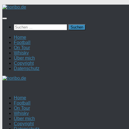
Zum
Inhalt
springen
Suchen
nach:
Home
Football
On Tour
Whisky
Über mich
Copyright
Datenschutz
Home
Football
On Tour
Whisky
Über mich
Copyright
Datenschutz