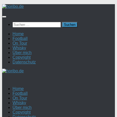
Zum
Inhalt
springen
Suchen
nach:
Home
Football
On Tour
Whisky
Über mich
Copyright
Datenschutz
Home
Football
On Tour
Whisky
Über mich
Copyright
Datenschutz