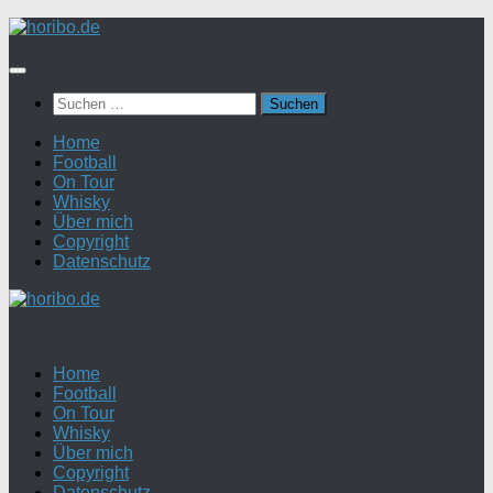
Zum
Inhalt
springen
Suchen
nach:
Home
Football
On Tour
Whisky
Über mich
Copyright
Datenschutz
Home
Football
On Tour
Whisky
Über mich
Copyright
Datenschutz