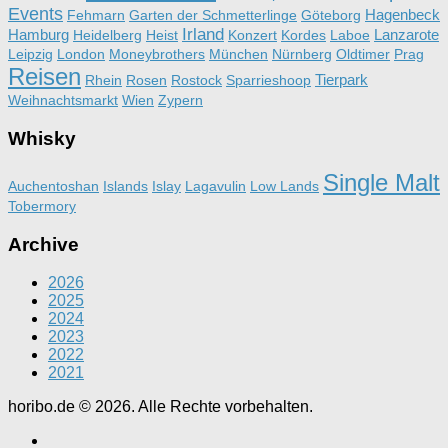
Events
Hagenbeck
Fehmarn
Garten der Schmetterlinge
Göteborg
Irland
Hamburg
Lanzarote
Heidelberg
Heist
Konzert
Kordes
Laboe
Leipzig
London
Moneybrothers
München
Nürnberg
Oldtimer
Prag
Reisen
Tierpark
Rhein
Rosen
Rostock
Sparrieshoop
Weihnachtsmarkt
Wien
Zypern
Whisky
Single Malt
Auchentoshan
Islands
Islay
Lagavulin
Low Lands
Tobermory
Archive
2026
2025
2024
2023
2022
2021
horibo.de © 2026. Alle Rechte vorbehalten.