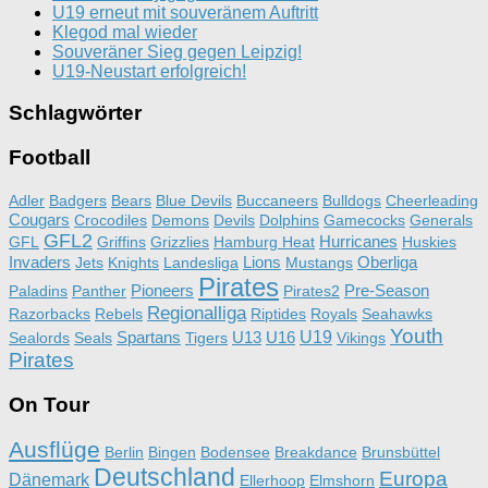
U19 erneut mit souveränem Auftritt
Klegod mal wieder
Souveräner Sieg gegen Leipzig!
U19-Neustart erfolgreich!
Schlagwörter
Football
Adler
Badgers
Bears
Blue Devils
Buccaneers
Bulldogs
Cheerleading
Cougars
Crocodiles
Demons
Devils
Dolphins
Gamecocks
Generals
GFL2
Hurricanes
GFL
Griffins
Grizzlies
Hamburg Heat
Huskies
Invaders
Lions
Oberliga
Jets
Knights
Landesliga
Mustangs
Pirates
Pioneers
Pre-Season
Paladins
Panther
Pirates2
Regionalliga
Razorbacks
Rebels
Riptides
Royals
Seahawks
Youth
Spartans
U13
U16
U19
Sealords
Seals
Tigers
Vikings
Pirates
On Tour
Ausflüge
Berlin
Bingen
Bodensee
Breakdance
Brunsbüttel
Deutschland
Europa
Dänemark
Ellerhoop
Elmshorn