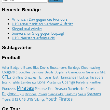
nach:
Neueste Beiträge
American Day gegen die Pioneers
U19 erneut mit souveränem Auftritt
Klegod mal wieder
Souveräner Sieg gegen Leipzig!
U19-Neustart erfolgreich!
Schlagwörter
Football
Adler
Badgers
Bears
Blue Devils
Buccaneers
Bulldogs
Cheerleading
Cougars
Crocodiles
Demons
Devils
Dolphins
Gamecocks
Generals
GFL
GFL2
Hurricanes
Invaders
Griffins
Grizzlies
Hamburg Heat
Huskies
Lions
Oberliga
Jets
Knights
Landesliga
Mustangs
Paladins
Panther
Pirates
Pioneers
Pre-Season
Pirates2
Razorbacks
Rebels
Regionalliga
Spartans
Riptides
Royals
Seahawks
Sealords
Seals
Youth Pirates
U19
U13
U16
Tigers
Vikings
On Tour