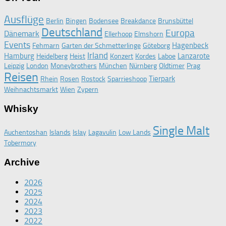
Ausflüge
Berlin
Bingen
Bodensee
Breakdance
Brunsbüttel
Deutschland
Europa
Dänemark
Ellerhoop
Elmshorn
Events
Hagenbeck
Fehmarn
Garten der Schmetterlinge
Göteborg
Irland
Hamburg
Lanzarote
Heidelberg
Heist
Konzert
Kordes
Laboe
Leipzig
London
Moneybrothers
München
Nürnberg
Oldtimer
Prag
Reisen
Tierpark
Rhein
Rosen
Rostock
Sparrieshoop
Weihnachtsmarkt
Wien
Zypern
Whisky
Single Malt
Auchentoshan
Islands
Islay
Lagavulin
Low Lands
Tobermory
Archive
2026
2025
2024
2023
2022