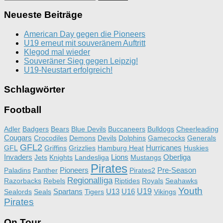
nach:
Neueste Beiträge
American Day gegen die Pioneers
U19 erneut mit souveränem Auftritt
Klegod mal wieder
Souveräner Sieg gegen Leipzig!
U19-Neustart erfolgreich!
Schlagwörter
Football
Adler
Badgers
Bears
Blue Devils
Buccaneers
Bulldogs
Cheerleading
Cougars
Crocodiles
Demons
Devils
Dolphins
Gamecocks
Generals
GFL2
Hurricanes
GFL
Griffins
Grizzlies
Hamburg Heat
Huskies
Invaders
Lions
Oberliga
Jets
Knights
Landesliga
Mustangs
Pirates
Pioneers
Pre-Season
Paladins
Panther
Pirates2
Regionalliga
Razorbacks
Rebels
Riptides
Royals
Seahawks
Youth
Spartans
U13
U16
U19
Sealords
Seals
Tigers
Vikings
Pirates
On Tour