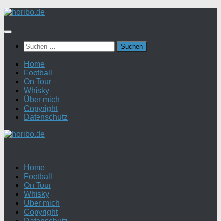
Zum
Inhalt
springen
Suchen
nach:
Home
Football
On Tour
Whisky
Über mich
Copyright
Datenschutz
Home
Football
On Tour
Whisky
Über mich
Copyright
Datenschutz