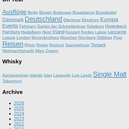
Ausflüge
Berlin
Bingen
Bodensee
Breakdance
Brunsbüttel
Deutschland
Europa
Dänemark
Ellerhoop
Elmshorn
Events
Hagenbeck
Fehmarn
Garten der Schmetterlinge
Göteborg
Irland
Hamburg
Lanzarote
Heidelberg
Heist
Konzert
Kordes
Laboe
Leipzig
London
Moneybrothers
München
Nürnberg
Oldtimer
Prag
Reisen
Tierpark
Rhein
Rosen
Rostock
Sparrieshoop
Weihnachtsmarkt
Wien
Zypern
Whisky
Single Malt
Auchentoshan
Islands
Islay
Lagavulin
Low Lands
Tobermory
Archive
2026
2025
2024
2023
2022