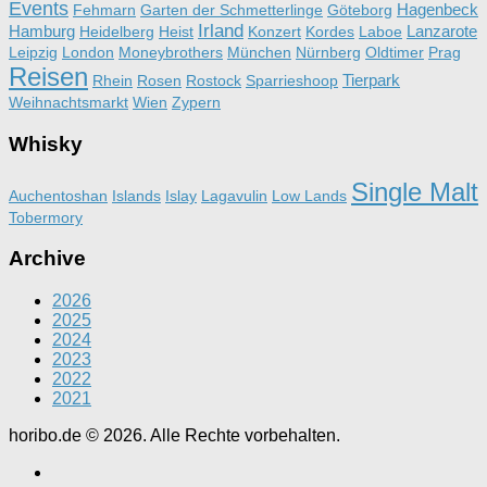
Events
Hagenbeck
Fehmarn
Garten der Schmetterlinge
Göteborg
Irland
Hamburg
Lanzarote
Heidelberg
Heist
Konzert
Kordes
Laboe
Leipzig
London
Moneybrothers
München
Nürnberg
Oldtimer
Prag
Reisen
Tierpark
Rhein
Rosen
Rostock
Sparrieshoop
Weihnachtsmarkt
Wien
Zypern
Whisky
Single Malt
Auchentoshan
Islands
Islay
Lagavulin
Low Lands
Tobermory
Archive
2026
2025
2024
2023
2022
2021
horibo.de © 2026. Alle Rechte vorbehalten.