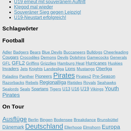
U19 erneut mit souveränem Auftritt
Klegod mal wieder
Souveräner Sieg gegen Leipzig!
U19-Neustart erfolgreich!
Schlagwörter
Football
Adler
Badgers
Bears
Blue Devils
Buccaneers
Bulldogs
Cheerleading
Cougars
Crocodiles
Demons
Devils
Dolphins
Gamecocks
Generals
GFL2
Hurricanes
GFL
Griffins
Grizzlies
Hamburg Heat
Huskies
Invaders
Lions
Oberliga
Jets
Knights
Landesliga
Mustangs
Pirates
Pioneers
Pre-Season
Paladins
Panther
Pirates2
Regionalliga
Razorbacks
Rebels
Riptides
Royals
Seahawks
Youth
Spartans
U13
U16
U19
Sealords
Seals
Tigers
Vikings
Pirates
On Tour
Ausflüge
Berlin
Bingen
Bodensee
Breakdance
Brunsbüttel
Deutschland
Europa
Dänemark
Ellerhoop
Elmshorn