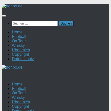
Zum
Inhalt
springen
Suchen
nach:
Home
Football
On Tour
Whisky
Über mich
Copyright
Datenschutz
Home
Football
On Tour
Whisky
Über mich
Copyright
Datenschutz