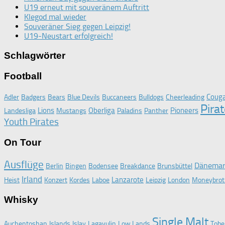
U19 erneut mit souveränem Auftritt
Klegod mal wieder
Souveräner Sieg gegen Leipzig!
U19-Neustart erfolgreich!
Schlagwörter
Football
Coug
Adler
Badgers
Bears
Blue Devils
Buccaneers
Bulldogs
Cheerleading
Pira
Lions
Oberliga
Pioneers
Landesliga
Mustangs
Paladins
Panther
Youth Pirates
On Tour
Ausflüge
Dänema
Berlin
Bingen
Bodensee
Breakdance
Brunsbüttel
Irland
Lanzarote
Heist
Konzert
Kordes
Laboe
Leipzig
London
Moneybrot
Whisky
Single Malt
Auchentoshan
Islands
Islay
Lagavulin
Low Lands
Tobe