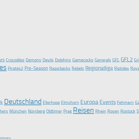
GFL2
ars
Crocodiles
Demons
Devils
Dolphins
Gamecocks
Generals
GFL
Gr
tes
Regionalliga
Pre-Season
Pirates2
Razorbacks
Rebels
Riptides
Roya
Deutschland
Europa
Events
rk
Ellerhoop
Elmshorn
Fehmarn
Ga
Reisen
hers
München
Nürnberg
Oldtimer
Prag
Rhein
Rosen
Rostock
S
rmory