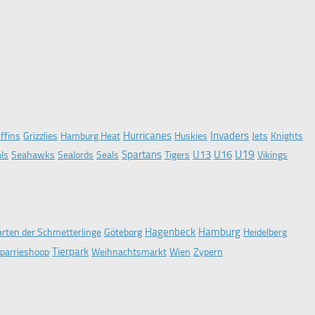
Hurricanes
Invaders
iffins
Grizzlies
Hamburg Heat
Huskies
Jets
Knights
U19
Spartans
U13
U16
ls
Seahawks
Sealords
Seals
Tigers
Vikings
Hagenbeck
Hamburg
rten der Schmetterlinge
Göteborg
Heidelberg
Tierpark
parrieshoop
Weihnachtsmarkt
Wien
Zypern