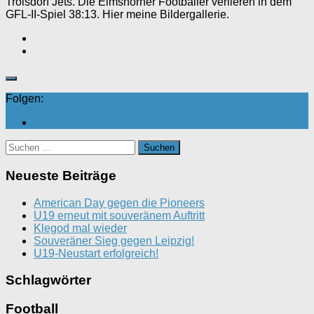
Troisdorf Jets. Die Elmshorner Footballer verlieren in dem
GFL-II-Spiel 38:13. Hier meine Bildergallerie.
Folgen:
Suchen
nach:
Neueste Beiträge
American Day gegen die Pioneers
U19 erneut mit souveränem Auftritt
Klegod mal wieder
Souveräner Sieg gegen Leipzig!
U19-Neustart erfolgreich!
Schlagwörter
Football