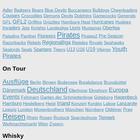
Adler
Badgers
Bears
Blue Devils
Buccaneers
Bulldogs
Cheerleading
Cougars
Crocodiles
Demons
Devils
Dolphins
Gamecocks
Generals
GFL2
Hurricanes
GFL
Griffins
Grizzlies
Hamburg Heat
Huskies
Invaders
Lions
Oberliga
Jets
Knights
Landesliga
Mustangs
Pirates
Pioneers
Pre-Season
Paladins
Panther
Pirates2
Regionalliga
Razorbacks
Rebels
Riptides
Royals
Seahawks
Youth
Spartans
U13
U16
U19
Sealords
Seals
Tigers
Vikings
Pirates
On Tour
Ausflüge
Berlin
Bingen
Bodensee
Breakdance
Brunsbüttel
Deutschland
Europa
Dänemark
Ellerhoop
Elmshorn
Events
Hagenbeck
Fehmarn
Garten der Schmetterlinge
Göteborg
Irland
Hamburg
Lanzarote
Heidelberg
Heist
Konzert
Kordes
Laboe
Leipzig
London
Moneybrothers
München
Nürnberg
Oldtimer
Prag
Reisen
Tierpark
Rhein
Rosen
Rostock
Sparrieshoop
Weihnachtsmarkt
Wien
Zypern
Whisky