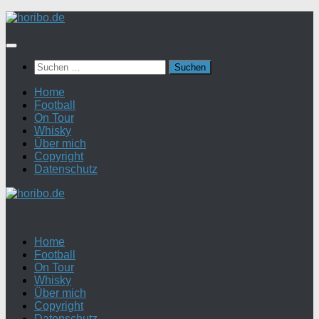
Zum
Inhalt
springen
Suchen
nach:
Home
Football
On Tour
Whisky
Über mich
Copyright
Datenschutz
Home
Football
On Tour
Whisky
Über mich
Copyright
Datenschutz