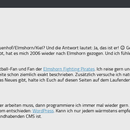
auenhof/Elmshorn/Kiel? Und die Antwort lautet: Ja, das ist er! 😉 G
bt, hat es mich 2006 wieder nach Elmshorn gezogen. Und ich fühl
otball-Fan und Fan der
Elmshorn Fighting Pirates
. Ich reise gern u
eite schon ziemlich exakt beschrieben. Zusätzlich versuche ich na
as Neues gibt, halte ich Euch auf diesen Seiten auf dem Laufenden
oder arbeiten muss, dann programmiere ich immer mal wieder gern
tem entschieden:
WordPress
. Kann ich nur jedem wärmstens empfe
handhabenden CMS ist.