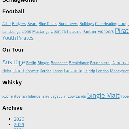
Football
Coug
Adler
Badgers
Bears
Blue Devils
Buccaneers
Bulldogs
Cheerleading
Pira
Lions
Oberliga
Pioneers
Landesliga
Mustangs
Paladins
Panther
Youth Pirates
On Tour
Ausflüge
Dänema
Berlin
Bingen
Bodensee
Breakdance
Brunsbüttel
Irland
Lanzarote
Heist
Konzert
Kordes
Laboe
Leipzig
London
Moneybrot
Whisky
Single Malt
Auchentoshan
Islands
Islay
Lagavulin
Low Lands
Tobe
Archive
2026
2025