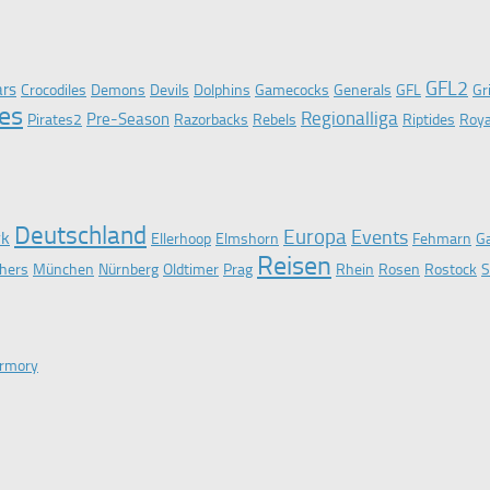
GFL2
ars
Crocodiles
Demons
Devils
Dolphins
Gamecocks
Generals
GFL
Gr
tes
Regionalliga
Pre-Season
Pirates2
Razorbacks
Rebels
Riptides
Roya
Deutschland
Europa
Events
rk
Ellerhoop
Elmshorn
Fehmarn
Ga
Reisen
hers
München
Nürnberg
Oldtimer
Prag
Rhein
Rosen
Rostock
S
rmory