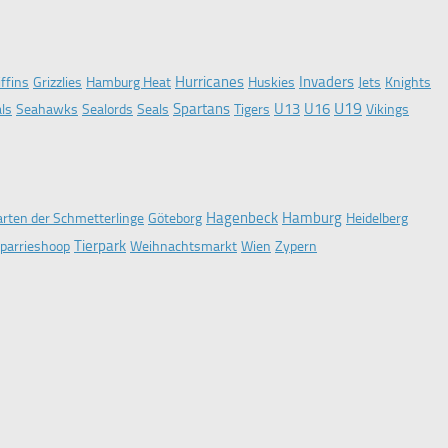
Hurricanes
Invaders
iffins
Grizzlies
Hamburg Heat
Huskies
Jets
Knights
U19
Spartans
U13
U16
ls
Seahawks
Sealords
Seals
Tigers
Vikings
Hagenbeck
Hamburg
rten der Schmetterlinge
Göteborg
Heidelberg
Tierpark
parrieshoop
Weihnachtsmarkt
Wien
Zypern