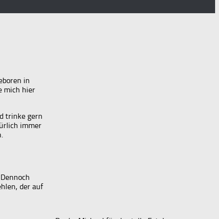
eboren in
e mich hier
nd trinke gern
türlich immer
.
. Dennoch
hlen, der auf