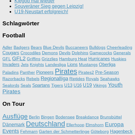
Klegod mal wieder
Souveräner Sieg gegen Leipzig!
U19-Neustart erfolgreich!
Schlagwörter
Football
Adler
Badgers
Bears
Blue Devils
Buccaneers
Bulldogs
Cheerleading
Cougars
Crocodiles
Demons
Devils
Dolphins
Gamecocks
Generals
GFL2
Hurricanes
GFL
Griffins
Grizzlies
Hamburg Heat
Huskies
Invaders
Lions
Oberliga
Jets
Knights
Landesliga
Mustangs
Pirates
Pioneers
Pre-Season
Paladins
Panther
Pirates2
Regionalliga
Razorbacks
Rebels
Riptides
Royals
Seahawks
Youth
Spartans
U13
U16
U19
Sealords
Seals
Tigers
Vikings
Pirates
On Tour
Ausflüge
Berlin
Bingen
Bodensee
Breakdance
Brunsbüttel
Deutschland
Europa
Dänemark
Ellerhoop
Elmshorn
Events
Hagenbeck
Fehmarn
Garten der Schmetterlinge
Göteborg