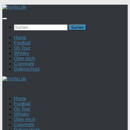
Zum
Inhalt
springen
Suchen
nach:
Home
Football
On Tour
Whisky
Über mich
Copyright
Datenschutz
Home
Football
On Tour
Whisky
Über mich
Copyright
Datenschutz