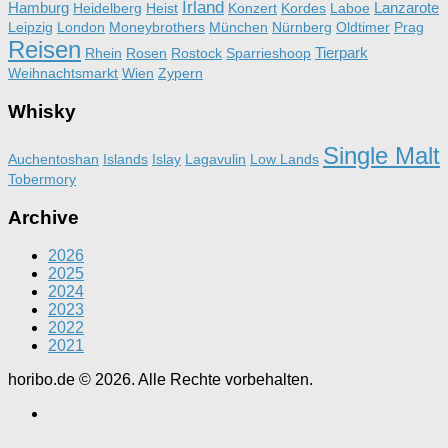
Irland
Hamburg
Lanzarote
Heidelberg
Heist
Konzert
Kordes
Laboe
Leipzig
London
Moneybrothers
München
Nürnberg
Oldtimer
Prag
Reisen
Tierpark
Rhein
Rosen
Rostock
Sparrieshoop
Weihnachtsmarkt
Wien
Zypern
Whisky
Single Malt
Auchentoshan
Islands
Islay
Lagavulin
Low Lands
Tobermory
Archive
2026
2025
2024
2023
2022
2021
horibo.de © 2026. Alle Rechte vorbehalten.