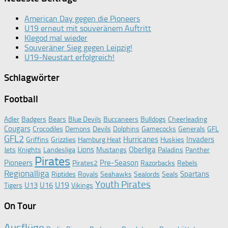
American Day gegen die Pioneers
U19 erneut mit souveränem Auftritt
Klegod mal wieder
Souveräner Sieg gegen Leipzig!
U19-Neustart erfolgreich!
Schlagwörter
Football
Adler
Badgers
Bears
Blue Devils
Buccaneers
Bulldogs
Cheerleading
Cougars
Crocodiles
Demons
Devils
Dolphins
Gamecocks
Generals
GFL
GFL2
Hurricanes
Invaders
Griffins
Grizzlies
Hamburg Heat
Huskies
Lions
Oberliga
Jets
Knights
Landesliga
Mustangs
Paladins
Panther
Pirates
Pioneers
Pre-Season
Pirates2
Razorbacks
Rebels
Regionalliga
Spartans
Riptides
Royals
Seahawks
Sealords
Seals
Youth Pirates
U19
U13
U16
Tigers
Vikings
On Tour
Ausflüge