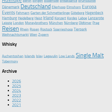
Berlin
Bingen
Bodensee
Breakdance
Brunsbüttel
Deutschland
Europa
Dänemark
Ellerhoop
Elmshorn
Events
Hagenbeck
Fehmarn
Garten der Schmetterlinge
Göteborg
Irland
Hamburg
Lanzarote
Heidelberg
Heist
Konzert
Kordes
Laboe
Leipzig
London
Moneybrothers
München
Nürnberg
Oldtimer
Prag
Reisen
Tierpark
Rhein
Rosen
Rostock
Sparrieshoop
Weihnachtsmarkt
Wien
Zypern
Whisky
Single Malt
Auchentoshan
Islands
Islay
Lagavulin
Low Lands
Tobermory
Archive
2026
2025
2024
2023
2022
2021