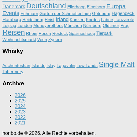
Deutschland
Europa
Dänemark
Ellerhoop
Elmshorn
Events
Hagenbeck
Fehmarn
Garten der Schmetterlinge
Göteborg
Irland
Hamburg
Lanzarote
Heidelberg
Heist
Konzert
Kordes
Laboe
Leipzig
London
Moneybrothers
München
Nürnberg
Oldtimer
Prag
Reisen
Tierpark
Rhein
Rosen
Rostock
Sparrieshoop
Weihnachtsmarkt
Wien
Zypern
Whisky
Single Malt
Auchentoshan
Islands
Islay
Lagavulin
Low Lands
Tobermory
Archive
2026
2025
2024
2023
2022
2021
horibo.de © 2026. Alle Rechte vorbehalten.