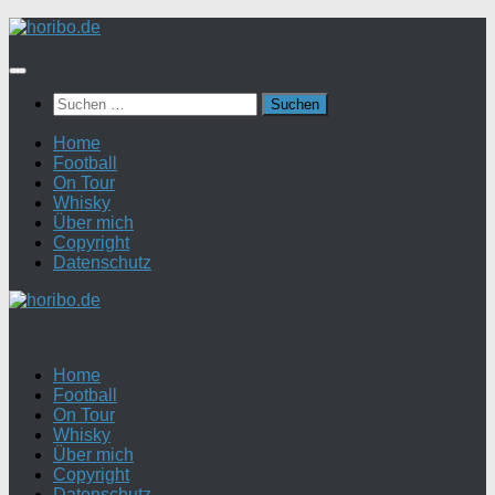
Zum
Inhalt
springen
Suchen
nach:
Home
Football
On Tour
Whisky
Über mich
Copyright
Datenschutz
Home
Football
On Tour
Whisky
Über mich
Copyright
Datenschutz