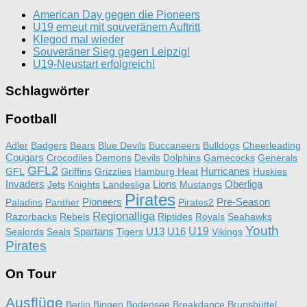
American Day gegen die Pioneers
U19 erneut mit souveränem Auftritt
Klegod mal wieder
Souveräner Sieg gegen Leipzig!
U19-Neustart erfolgreich!
Schlagwörter
Football
Adler
Badgers
Bears
Blue Devils
Buccaneers
Bulldogs
Cheerleading
Cougars
Crocodiles
Demons
Devils
Dolphins
Gamecocks
Generals
GFL2
Hurricanes
GFL
Griffins
Grizzlies
Hamburg Heat
Huskies
Invaders
Lions
Oberliga
Jets
Knights
Landesliga
Mustangs
Pirates
Pioneers
Pre-Season
Paladins
Panther
Pirates2
Regionalliga
Razorbacks
Rebels
Riptides
Royals
Seahawks
Youth
Spartans
U13
U16
U19
Sealords
Seals
Tigers
Vikings
Pirates
On Tour
Ausflüge
Berlin
Bingen
Bodensee
Breakdance
Brunsbüttel