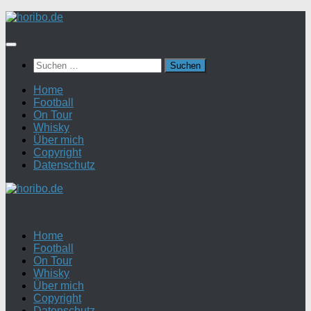
Zum
Inhalt
springen
Suchen
nach:
Home
Football
On Tour
Whisky
Über mich
Copyright
Datenschutz
Home
Football
On Tour
Whisky
Über mich
Copyright
Datenschutz