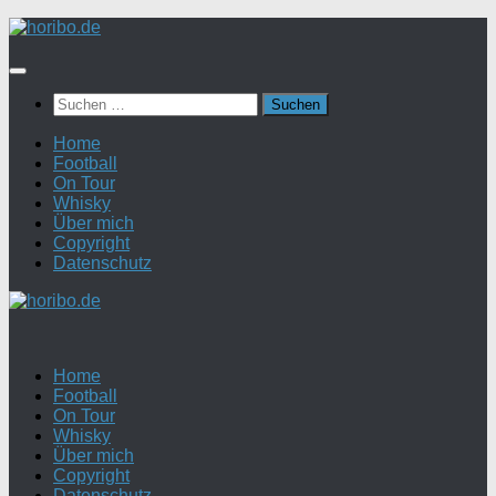
Zum
Inhalt
springen
Suchen
nach:
Home
Football
On Tour
Whisky
Über mich
Copyright
Datenschutz
Home
Football
On Tour
Whisky
Über mich
Copyright
Datenschutz