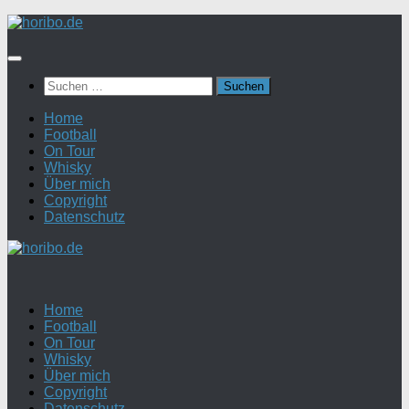
Zum
Inhalt
springen
Suchen
nach:
Home
Football
On Tour
Whisky
Über mich
Copyright
Datenschutz
Home
Football
On Tour
Whisky
Über mich
Copyright
Datenschutz