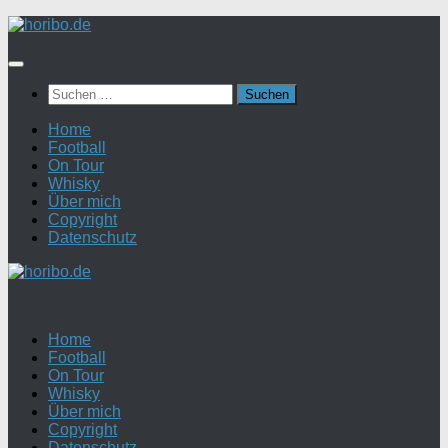
Zum
Inhalt
springen
Suchen
nach:
Home
Football
On Tour
Whisky
Über mich
Copyright
Datenschutz
Home
Football
On Tour
Whisky
Über mich
Copyright
Datenschutz