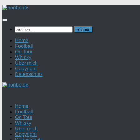
Zum
Inhalt
springen
Suchen
nach:
Home
Football
On Tour
Whisky
Über mich
Copyright
Datenschutz
Home
Football
On Tour
Whisky
Über mich
Copyright
Datenschutz