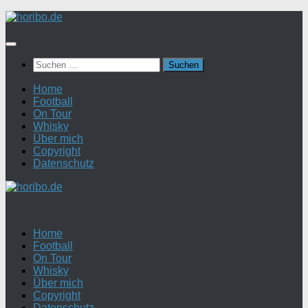
Zum
Inhalt
springen
Suchen
nach:
Home
Football
On Tour
Whisky
Über mich
Copyright
Datenschutz
Home
Football
On Tour
Whisky
Über mich
Copyright
Datenschutz