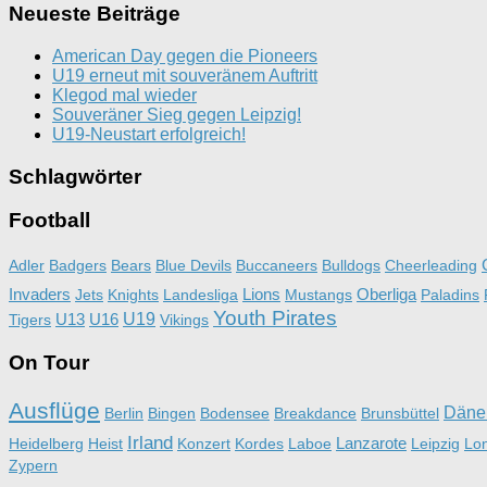
Neueste Beiträge
American Day gegen die Pioneers
U19 erneut mit souveränem Auftritt
Klegod mal wieder
Souveräner Sieg gegen Leipzig!
U19-Neustart erfolgreich!
Schlagwörter
Football
Adler
Badgers
Bears
Blue Devils
Buccaneers
Bulldogs
Cheerleading
Invaders
Lions
Oberliga
Jets
Knights
Landesliga
Mustangs
Paladins
Youth Pirates
U13
U16
U19
Tigers
Vikings
On Tour
Ausflüge
Däne
Berlin
Bingen
Bodensee
Breakdance
Brunsbüttel
Irland
Lanzarote
Heidelberg
Heist
Konzert
Kordes
Laboe
Leipzig
Lo
Zypern