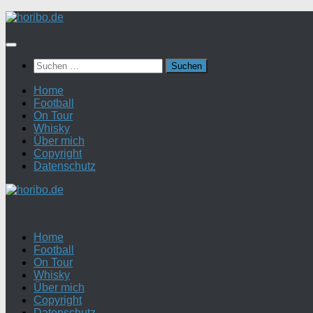
Zum
Inhalt
springen
Suchen
nach:
Home
Football
On Tour
Whisky
Über mich
Copyright
Datenschutz
Home
Football
On Tour
Whisky
Über mich
Copyright
Datenschutz