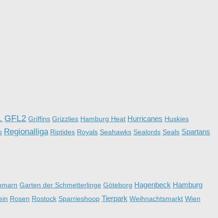
GFL2
Hurricanes
L
Griffins
Grizzlies
Hamburg Heat
Huskies
Regionalliga
Spartans
s
Riptides
Royals
Seahawks
Sealords
Seals
Hagenbeck
Hamburg
hmarn
Garten der Schmetterlinge
Göteborg
Tierpark
ein
Rosen
Rostock
Sparrieshoop
Weihnachtsmarkt
Wien