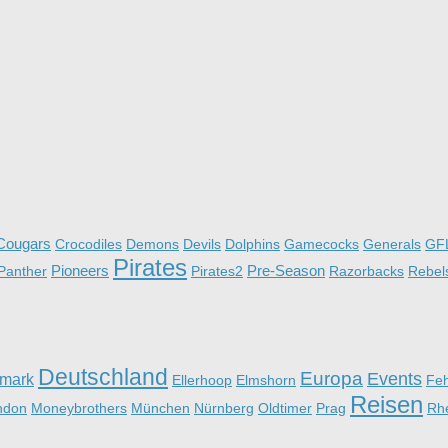
Cougars
Crocodiles
Demons
Devils
Dolphins
Gamecocks
Generals
GF
Pirates
Pioneers
Pre-Season
Panther
Pirates2
Razorbacks
Rebel
Deutschland
Europa
Events
mark
Ellerhoop
Elmshorn
Fe
Reisen
ndon
Moneybrothers
München
Nürnberg
Oldtimer
Prag
Rh