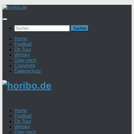
Zum
Inhalt
springen
Suchen
nach:
Home
Football
On Tour
Whisky
Über mich
Copyright
Datenschutz
Home
Football
On Tour
Whisky
Über mich