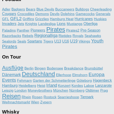
Adler
Badgers
Bears
Blue Devils
Buccaneers
Bulldogs
Cheerleading
Cougars
Crocodiles
Demons
Devils
Dolphins
Gamecocks
Generals
GFL2
Hurricanes
GFL
Griffins
Grizzlies
Hamburg Heat
Huskies
Invaders
Lions
Oberliga
Jets
Knights
Landesliga
Mustangs
Pirates
Pioneers
Pre-Season
Paladins
Panther
Pirates2
Regionalliga
Razorbacks
Rebels
Riptides
Royals
Seahawks
Youth
Spartans
U13
U16
U19
Sealords
Seals
Tigers
Vikings
Pirates
On Tour
Ausflüge
Berlin
Bingen
Bodensee
Breakdance
Brunsbüttel
Deutschland
Europa
Dänemark
Ellerhoop
Elmshorn
Events
Hagenbeck
Fehmarn
Garten der Schmetterlinge
Göteborg
Irland
Hamburg
Lanzarote
Heidelberg
Heist
Konzert
Kordes
Laboe
Leipzig
London
Moneybrothers
München
Nürnberg
Oldtimer
Prag
Reisen
Tierpark
Rhein
Rosen
Rostock
Sparrieshoop
Weihnachtsmarkt
Wien
Zypern
Whisky