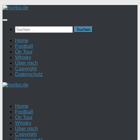
Zum
Inhalt
springen
Suchen
nach:
Home
Football
On Tour
Whisky
Über mich
Copyright
Datenschutz
Home
Football
On Tour
Whisky
Über mich
Copyright
Datenschutz