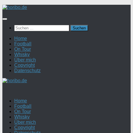
Zum
Inhalt
springen
Suchen
nach:
Home
Football
On Tour
Whisky
Über mich
Copyright
Datenschutz
Home
Football
On Tour
Whisky
Über mich
Copyright
Datenschutz