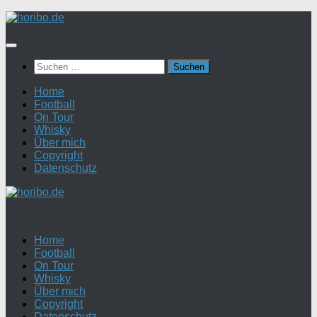
Zum
Inhalt
springen
Suchen
nach:
Home
Football
On Tour
Whisky
Über mich
Copyright
Datenschutz
Home
Football
On Tour
Whisky
Über mich
Copyright
Datenschutz