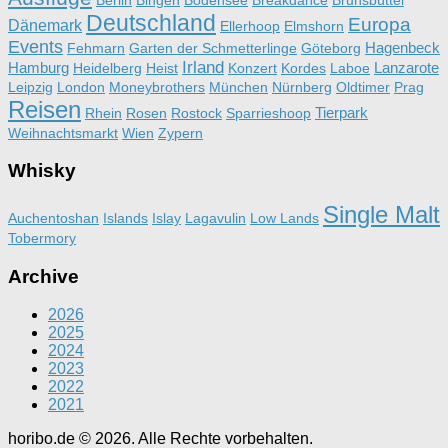
Deutschland
Europa
Dänemark
Ellerhoop
Elmshorn
Events
Hagenbeck
Fehmarn
Garten der Schmetterlinge
Göteborg
Irland
Hamburg
Lanzarote
Heidelberg
Heist
Konzert
Kordes
Laboe
Leipzig
London
Moneybrothers
München
Nürnberg
Oldtimer
Prag
Reisen
Tierpark
Rhein
Rosen
Rostock
Sparrieshoop
Weihnachtsmarkt
Wien
Zypern
Whisky
Single Malt
Auchentoshan
Islands
Islay
Lagavulin
Low Lands
Tobermory
Archive
2026
2025
2024
2023
2022
2021
horibo.de © 2026. Alle Rechte vorbehalten.