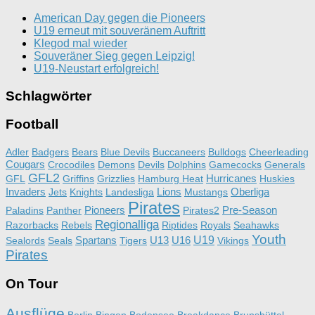
American Day gegen die Pioneers
U19 erneut mit souveränem Auftritt
Klegod mal wieder
Souveräner Sieg gegen Leipzig!
U19-Neustart erfolgreich!
Schlagwörter
Football
Adler
Badgers
Bears
Blue Devils
Buccaneers
Bulldogs
Cheerleading
Cougars
Crocodiles
Demons
Devils
Dolphins
Gamecocks
Generals
GFL2
Hurricanes
GFL
Griffins
Grizzlies
Hamburg Heat
Huskies
Invaders
Lions
Oberliga
Jets
Knights
Landesliga
Mustangs
Pirates
Pioneers
Pre-Season
Paladins
Panther
Pirates2
Regionalliga
Razorbacks
Rebels
Riptides
Royals
Seahawks
Youth
Spartans
U13
U16
U19
Sealords
Seals
Tigers
Vikings
Pirates
On Tour
Ausflüge
Berlin
Bingen
Bodensee
Breakdance
Brunsbüttel