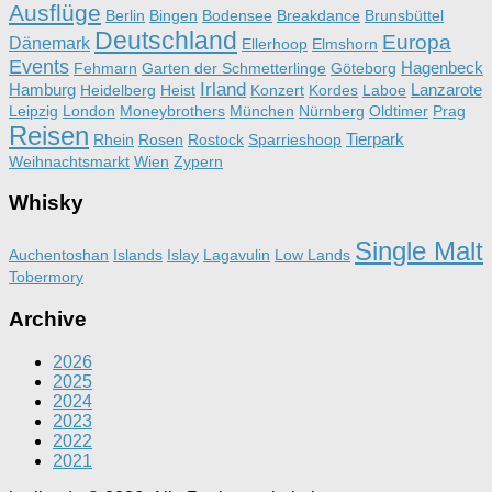
Ausflüge
Berlin
Bingen
Bodensee
Breakdance
Brunsbüttel
Deutschland
Europa
Dänemark
Ellerhoop
Elmshorn
Events
Hagenbeck
Fehmarn
Garten der Schmetterlinge
Göteborg
Irland
Hamburg
Lanzarote
Heidelberg
Heist
Konzert
Kordes
Laboe
Leipzig
London
Moneybrothers
München
Nürnberg
Oldtimer
Prag
Reisen
Tierpark
Rhein
Rosen
Rostock
Sparrieshoop
Weihnachtsmarkt
Wien
Zypern
Whisky
Single Malt
Auchentoshan
Islands
Islay
Lagavulin
Low Lands
Tobermory
Archive
2026
2025
2024
2023
2022
2021