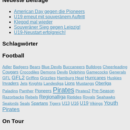
Neueste Beiträge
American Day gegen die Pioneers
U19 erneut mit souveränem Auftritt
Klegod mal wieder
Souveräner Sieg gegen Leipzig!
U19-Neustart erfolgreich!
Schlagwörter
Football
Adler
Badgers
Bears
Blue Devils
Buccaneers
Bulldogs
Cheerleading
Cougars
Crocodiles
Demons
Devils
Dolphins
Gamecocks
Generals
GFL2
Hurricanes
GFL
Griffins
Grizzlies
Hamburg Heat
Huskies
Invaders
Lions
Oberliga
Jets
Knights
Landesliga
Mustangs
Pirates
Pioneers
Pre-Season
Paladins
Panther
Pirates2
Regionalliga
Razorbacks
Rebels
Riptides
Royals
Seahawks
Youth
Spartans
U13
U16
U19
Sealords
Seals
Tigers
Vikings
Pirates
On Tour