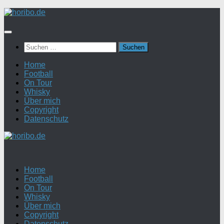
Zum
Inhalt
springen
Suchen
nach:
Home
Football
On Tour
Whisky
Über mich
Copyright
Datenschutz
Home
Football
On Tour
Whisky
Über mich
Copyright
Datenschutz