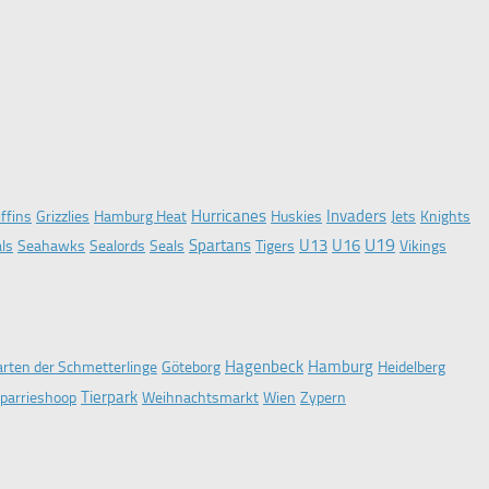
Hurricanes
Invaders
iffins
Grizzlies
Hamburg Heat
Huskies
Jets
Knights
U19
Spartans
U13
U16
ls
Seahawks
Sealords
Seals
Tigers
Vikings
Hagenbeck
Hamburg
rten der Schmetterlinge
Göteborg
Heidelberg
Tierpark
parrieshoop
Weihnachtsmarkt
Wien
Zypern