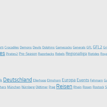
GFL2
ars
Crocodiles
Demons
Devils
Dolphins
Gamecocks
Generals
GFL
Gr
tes
Regionalliga
Pre-Season
Pirates2
Razorbacks
Rebels
Riptides
Roya
Deutschland
Europa
Events
rk
Ellerhoop
Elmshorn
Fehmarn
Ga
Reisen
hers
München
Nürnberg
Oldtimer
Prag
Rhein
Rosen
Rostock
S