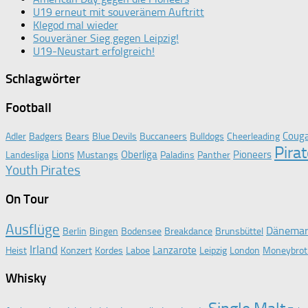
U19 erneut mit souveränem Auftritt
Klegod mal wieder
Souveräner Sieg gegen Leipzig!
U19-Neustart erfolgreich!
Schlagwörter
Football
Coug
Adler
Badgers
Bears
Blue Devils
Buccaneers
Bulldogs
Cheerleading
Pira
Lions
Oberliga
Pioneers
Landesliga
Mustangs
Paladins
Panther
Youth Pirates
On Tour
Ausflüge
Dänema
Berlin
Bingen
Bodensee
Breakdance
Brunsbüttel
Irland
Lanzarote
Heist
Konzert
Kordes
Laboe
Leipzig
London
Moneybrot
Whisky