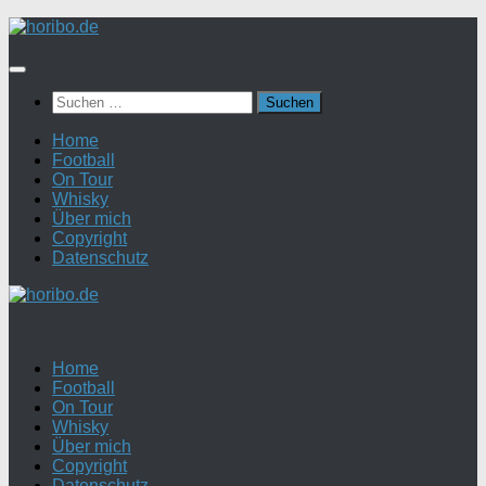
Zum
Inhalt
springen
Suchen
nach:
Home
Football
On Tour
Whisky
Über mich
Copyright
Datenschutz
Home
Football
On Tour
Whisky
Über mich
Copyright
Datenschutz