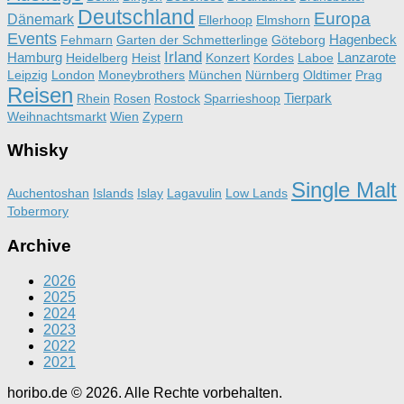
Deutschland
Europa
Dänemark
Ellerhoop
Elmshorn
Events
Hagenbeck
Fehmarn
Garten der Schmetterlinge
Göteborg
Irland
Hamburg
Lanzarote
Heidelberg
Heist
Konzert
Kordes
Laboe
Leipzig
London
Moneybrothers
München
Nürnberg
Oldtimer
Prag
Reisen
Tierpark
Rhein
Rosen
Rostock
Sparrieshoop
Weihnachtsmarkt
Wien
Zypern
Whisky
Single Malt
Auchentoshan
Islands
Islay
Lagavulin
Low Lands
Tobermory
Archive
2026
2025
2024
2023
2022
2021
horibo.de © 2026. Alle Rechte vorbehalten.