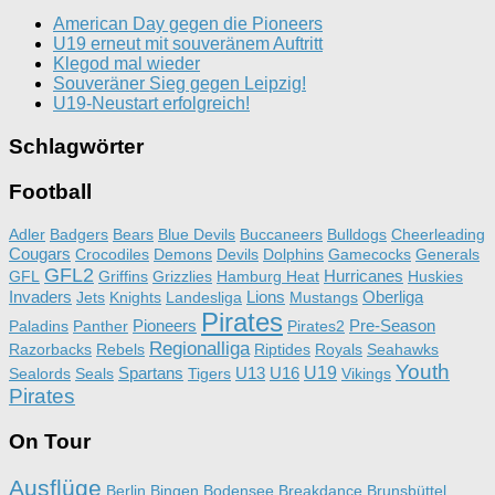
American Day gegen die Pioneers
U19 erneut mit souveränem Auftritt
Klegod mal wieder
Souveräner Sieg gegen Leipzig!
U19-Neustart erfolgreich!
Schlagwörter
Football
Adler
Badgers
Bears
Blue Devils
Buccaneers
Bulldogs
Cheerleading
Cougars
Crocodiles
Demons
Devils
Dolphins
Gamecocks
Generals
GFL2
Hurricanes
GFL
Griffins
Grizzlies
Hamburg Heat
Huskies
Invaders
Lions
Oberliga
Jets
Knights
Landesliga
Mustangs
Pirates
Pioneers
Pre-Season
Paladins
Panther
Pirates2
Regionalliga
Razorbacks
Rebels
Riptides
Royals
Seahawks
Youth
Spartans
U13
U16
U19
Sealords
Seals
Tigers
Vikings
Pirates
On Tour
Ausflüge
Berlin
Bingen
Bodensee
Breakdance
Brunsbüttel