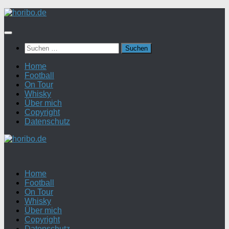
Zum
Inhalt
springen
Suchen
nach:
Home
Football
On Tour
Whisky
Über mich
Copyright
Datenschutz
Home
Football
On Tour
Whisky
Über mich
Copyright
Datenschutz