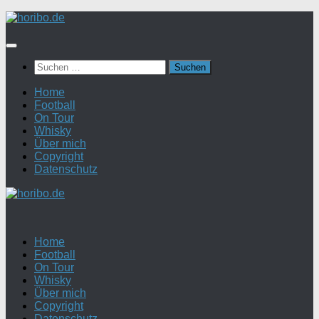
Zum
Inhalt
springen
Suchen
nach:
Home
Football
On Tour
Whisky
Über mich
Copyright
Datenschutz
Home
Football
On Tour
Whisky
Über mich
Copyright
Datenschutz