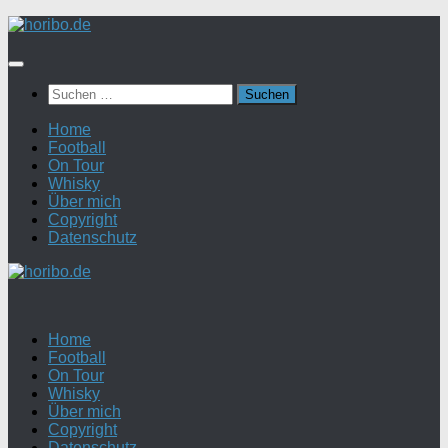
Zum
Inhalt
springen
Suchen
nach:
Home
Football
On Tour
Whisky
Über mich
Copyright
Datenschutz
Home
Football
On Tour
Whisky
Über mich
Copyright
Datenschutz