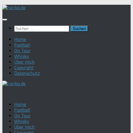
Zum
Inhalt
springen
Suchen
nach:
Home
Football
On Tour
Whisky
Über mich
Copyright
Datenschutz
Home
Football
On Tour
Whisky
Über mich
Copyright