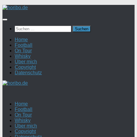
Zum
Inhalt
springen
Suchen
nach:
Home
Football
On Tour
Whisky
Über mich
Copyright
Datenschutz
Home
Football
On Tour
Whisky
Über mich
Copyright
Datenschutz