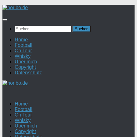
Zum
Inhalt
springen
Suchen
nach:
Home
Football
On Tour
Whisky
Über mich
Copyright
Datenschutz
Home
Football
On Tour
Whisky
Über mich
Copyright
Datenschutz