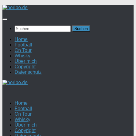
Zum
Inhalt
springen
Suchen
nach:
Home
Football
On Tour
Whisky
Über mich
Copyright
Datenschutz
Home
Football
On Tour
Whisky
Über mich
Copyright
Datenschutz