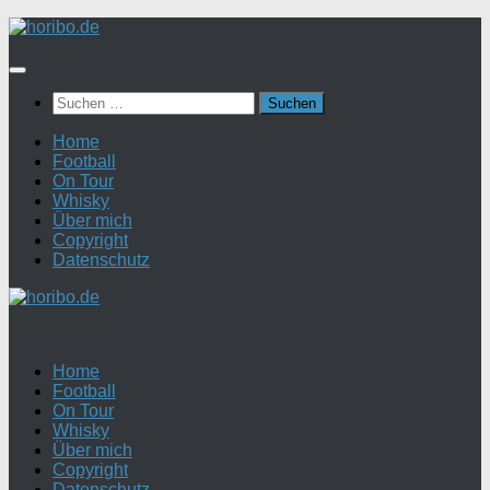
Zum
Inhalt
springen
Suchen
nach:
Home
Football
On Tour
Whisky
Über mich
Copyright
Datenschutz
Home
Football
On Tour
Whisky
Über mich
Copyright
Datenschutz