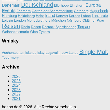
Deutschland
Europa
Dänemark
Ellerhoop
Elmshorn
Events
Hagenbeck
Fehmarn
Garten der Schmetterlinge
Göteborg
Irland
Hamburg
Lanzarote
Heidelberg
Heist
Konzert
Kordes
Laboe
Leipzig
London
Moneybrothers
München
Nürnberg
Oldtimer
Prag
Reisen
Tierpark
Rhein
Rosen
Rostock
Sparrieshoop
Weihnachtsmarkt
Wien
Zypern
Whisky
Single Malt
Auchentoshan
Islands
Islay
Lagavulin
Low Lands
Tobermory
Archive
2026
2025
2024
2023
2022
2021
horibo.de © 2026. Alle Rechte vorbehalten.