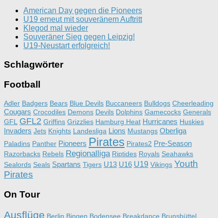
American Day gegen die Pioneers
U19 erneut mit souveränem Auftritt
Klegod mal wieder
Souveräner Sieg gegen Leipzig!
U19-Neustart erfolgreich!
Schlagwörter
Football
Adler
Badgers
Bears
Blue Devils
Buccaneers
Bulldogs
Cheerleading
Cougars
Crocodiles
Demons
Devils
Dolphins
Gamecocks
Generals
GFL2
Hurricanes
GFL
Griffins
Grizzlies
Hamburg Heat
Huskies
Invaders
Lions
Oberliga
Jets
Knights
Landesliga
Mustangs
Pirates
Pioneers
Pre-Season
Paladins
Panther
Pirates2
Regionalliga
Razorbacks
Rebels
Riptides
Royals
Seahawks
Youth
Spartans
U13
U16
U19
Sealords
Seals
Tigers
Vikings
Pirates
On Tour
Ausflüge
Berlin
Bingen
Bodensee
Breakdance
Brunsbüttel