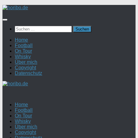
Zum
Inhalt
springen
Suchen
nach:
Home
Football
On Tour
Whisky
Über mich
Copyright
Datenschutz
Home
Football
On Tour
Whisky
Über mich
Copyright
Datenschutz