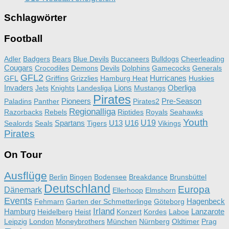
Schlagwörter
Football
Adler
Badgers
Bears
Blue Devils
Buccaneers
Bulldogs
Cheerleading
Cougars
Crocodiles
Demons
Devils
Dolphins
Gamecocks
Generals
GFL2
Hurricanes
GFL
Griffins
Grizzlies
Hamburg Heat
Huskies
Invaders
Lions
Oberliga
Jets
Knights
Landesliga
Mustangs
Pirates
Pioneers
Pre-Season
Paladins
Panther
Pirates2
Regionalliga
Razorbacks
Rebels
Riptides
Royals
Seahawks
Youth
Spartans
U13
U16
U19
Sealords
Seals
Tigers
Vikings
Pirates
On Tour
Ausflüge
Berlin
Bingen
Bodensee
Breakdance
Brunsbüttel
Deutschland
Europa
Dänemark
Ellerhoop
Elmshorn
Events
Hagenbeck
Fehmarn
Garten der Schmetterlinge
Göteborg
Irland
Hamburg
Lanzarote
Heidelberg
Heist
Konzert
Kordes
Laboe
Leipzig
London
Moneybrothers
München
Nürnberg
Oldtimer
Prag