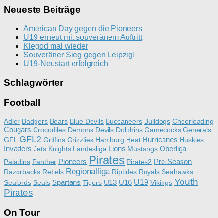
Neueste Beiträge
American Day gegen die Pioneers
U19 erneut mit souveränem Auftritt
Klegod mal wieder
Souveräner Sieg gegen Leipzig!
U19-Neustart erfolgreich!
Schlagwörter
Football
Adler
Badgers
Bears
Blue Devils
Buccaneers
Bulldogs
Cheerleading
Cougars
Crocodiles
Demons
Devils
Dolphins
Gamecocks
Generals
GFL2
Hurricanes
GFL
Griffins
Grizzlies
Hamburg Heat
Huskies
Invaders
Lions
Oberliga
Jets
Knights
Landesliga
Mustangs
Pirates
Pioneers
Pre-Season
Paladins
Panther
Pirates2
Regionalliga
Razorbacks
Rebels
Riptides
Royals
Seahawks
Youth
Spartans
U13
U16
U19
Sealords
Seals
Tigers
Vikings
Pirates
On Tour