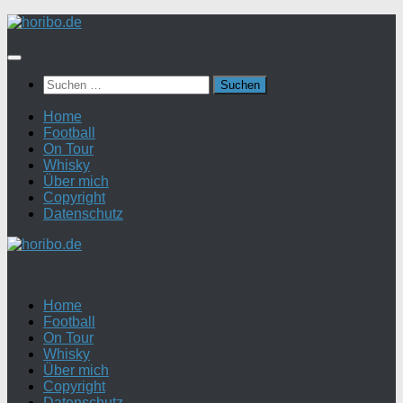
Zum
Inhalt
springen
Suchen
nach:
Home
Football
On Tour
Whisky
Über mich
Copyright
Datenschutz
Home
Football
On Tour
Whisky
Über mich
Copyright
Datenschutz