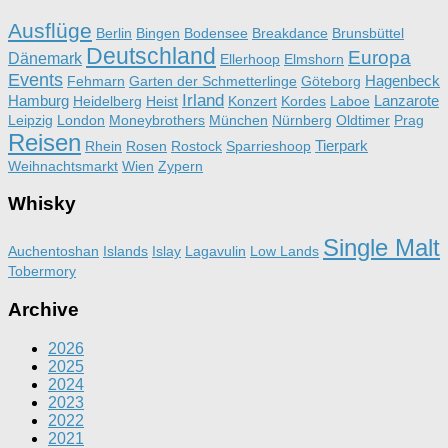
Ausflüge
Berlin
Bingen
Bodensee
Breakdance
Brunsbüttel
Deutschland
Europa
Dänemark
Ellerhoop
Elmshorn
Events
Hagenbeck
Fehmarn
Garten der Schmetterlinge
Göteborg
Irland
Hamburg
Lanzarote
Heidelberg
Heist
Konzert
Kordes
Laboe
Leipzig
London
Moneybrothers
München
Nürnberg
Oldtimer
Prag
Reisen
Tierpark
Rhein
Rosen
Rostock
Sparrieshoop
Weihnachtsmarkt
Wien
Zypern
Whisky
Single Malt
Auchentoshan
Islands
Islay
Lagavulin
Low Lands
Tobermory
Archive
2026
2025
2024
2023
2022
2021