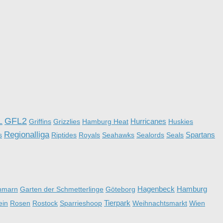
GFL2
Hurricanes
L
Griffins
Grizzlies
Hamburg Heat
Huskies
Regionalliga
Spartans
s
Riptides
Royals
Seahawks
Sealords
Seals
Hagenbeck
Hamburg
hmarn
Garten der Schmetterlinge
Göteborg
Tierpark
ein
Rosen
Rostock
Sparrieshoop
Weihnachtsmarkt
Wien