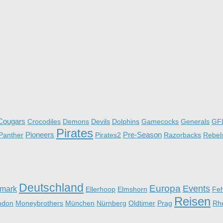
Cougars
Crocodiles
Demons
Devils
Dolphins
Gamecocks
Generals
GF
Pirates
Pioneers
Pre-Season
Panther
Pirates2
Razorbacks
Rebel
Deutschland
Europa
Events
mark
Ellerhoop
Elmshorn
Fe
Reisen
ndon
Moneybrothers
München
Nürnberg
Oldtimer
Prag
Rh