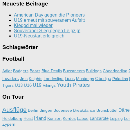
Neueste Beiträge
American Day gegen die Pioneers
U19 erneut mit souveränem Auftritt
Klegod mal wieder
Souveräner Sieg gegen Leipzig!
U19-Neustart erfolgreich!
Schlagwörter
Football
Adler
Badgers
Bears
Blue Devils
Buccaneers
Bulldogs
Cheerleading
Invaders
Lions
Oberliga
Jets
Knights
Landesliga
Mustangs
Paladins
Youth Pirates
U13
U16
U19
Tigers
Vikings
On Tour
Ausflüge
Däne
Berlin
Bingen
Bodensee
Breakdance
Brunsbüttel
Irland
Lanzarote
Heidelberg
Heist
Konzert
Kordes
Laboe
Leipzig
Lo
Zypern