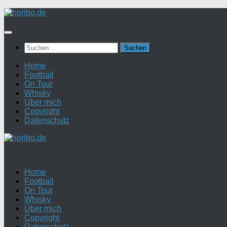
Zum
Inhalt
springen
Suchen
nach:
Home
Football
On Tour
Whisky
Über mich
Copyright
Datenschutz
Home
Football
On Tour
Whisky
Über mich
Copyright
Datenschutz