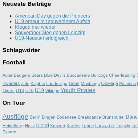
Neueste Beiträge
American Day gegen die Pioneers
U19 erneut mit souveränem Auftritt
Klegod mal wieder
Souveräner Sieg gegen Leipzig!
U19-Neustart erfolgreich!
Schlagwörter
Football
Adler
Badgers
Bears
Blue Devils
Buccaneers
Bulldogs
Cheerleading
Invaders
Lions
Oberliga
Jets
Knights
Landesliga
Mustangs
Paladins
Youth Pirates
U13
U16
U19
Tigers
Vikings
On Tour
Ausflüge
Däne
Berlin
Bingen
Bodensee
Breakdance
Brunsbüttel
Irland
Lanzarote
Heidelberg
Heist
Konzert
Kordes
Laboe
Leipzig
Lo
Zypern