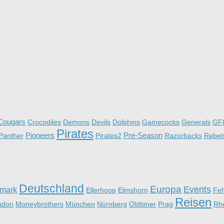
Cougars
Crocodiles
Demons
Devils
Dolphins
Gamecocks
Generals
GF
Pirates
Pioneers
Pre-Season
Panther
Pirates2
Razorbacks
Rebel
Deutschland
Europa
Events
mark
Ellerhoop
Elmshorn
Fe
Reisen
ndon
Moneybrothers
München
Nürnberg
Oldtimer
Prag
Rh