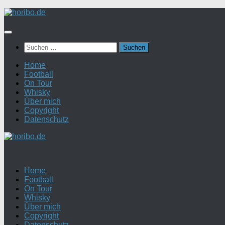
Zum
Inhalt
springen
Suchen
nach:
Home
Football
On Tour
Whisky
Über mich
Copyright
Datenschutz
Home
Football
On Tour
Whisky
Über mich
Copyright
Datenschutz