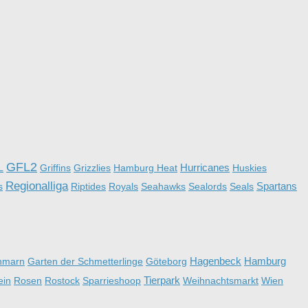
GFL2
Hurricanes
L
Griffins
Grizzlies
Hamburg Heat
Huskies
Regionalliga
Spartans
s
Riptides
Royals
Seahawks
Sealords
Seals
Hagenbeck
Hamburg
hmarn
Garten der Schmetterlinge
Göteborg
Tierpark
ein
Rosen
Rostock
Sparrieshoop
Weihnachtsmarkt
Wien