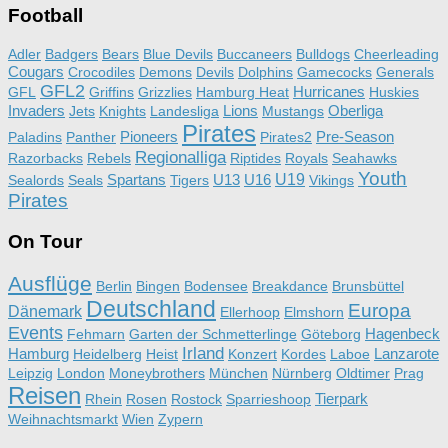
Football
Adler
Badgers
Bears
Blue Devils
Buccaneers
Bulldogs
Cheerleading
Cougars
Crocodiles
Demons
Devils
Dolphins
Gamecocks
Generals
GFL2
Hurricanes
GFL
Griffins
Grizzlies
Hamburg Heat
Huskies
Invaders
Lions
Oberliga
Jets
Knights
Landesliga
Mustangs
Pirates
Pioneers
Pre-Season
Paladins
Panther
Pirates2
Regionalliga
Razorbacks
Rebels
Riptides
Royals
Seahawks
Youth
Spartans
U13
U16
U19
Sealords
Seals
Tigers
Vikings
Pirates
On Tour
Ausflüge
Berlin
Bingen
Bodensee
Breakdance
Brunsbüttel
Deutschland
Europa
Dänemark
Ellerhoop
Elmshorn
Events
Hagenbeck
Fehmarn
Garten der Schmetterlinge
Göteborg
Irland
Hamburg
Lanzarote
Heidelberg
Heist
Konzert
Kordes
Laboe
Leipzig
London
Moneybrothers
München
Nürnberg
Oldtimer
Prag
Reisen
Tierpark
Rhein
Rosen
Rostock
Sparrieshoop
Weihnachtsmarkt
Wien
Zypern