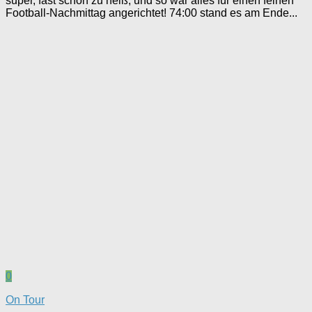
super, fast schon zu heiß, und so war alles für einen feinen
Football-Nachmittag angerichtet! 74:00 stand es am Ende...
0
On Tour