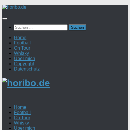
Zum
Inhalt
springen
Suchen
nach:
Home
Football
On Tour
Whisky
Über mich
Copyright
Datenschutz
Home
Football
On Tour
Whisky
Über mich